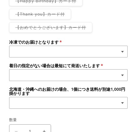
バ
【Happy Birthday】カード付
切
は
は
シ
リ
れ
売
売
ョ
エ
て
り
り
ン
ー
バ
【Thank you】カード付
い
切
切
は
シ
リ
る
れ
れ
売
ョ
エ
か
て
て
り
ン
ー
販
バ
【おめでとうございます】カード付
い
い
切
は
シ
売
リ
る
る
れ
売
ョ
で
エ
か
か
て
り
ン
き
ー
販
販
い
冷凍でのお届けとなります
切
は
ま
シ
売
売
る
れ
売
せ
ョ
で
で
か
て
り
ん
ン
き
き
販
い
切
は
ま
ま
売
る
れ
売
せ
せ
で
か
て
り
ん
ん
着日の指定がない場合は最短にて発送いたします
き
販
い
切
ま
売
る
れ
せ
で
か
て
ん
き
販
い
ま
売
る
せ
で
北海道・沖縄へのお届けの場合、1個につき送料が別途1,000円
か
ん
き
掛かります
販
ま
売
せ
で
ん
き
ま
せ
ん
数量