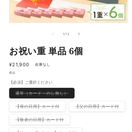
モ
ー
の
1
/
12
ダ
ル
で
お祝い重 単品 6個
メ
デ
ィ
通
¥21,900
在庫なし
ア
常
(1)
税込
を
価
【必須】ご選択ください
開
格
く
バ
通常（カード・のし無し）
リ
エ
ー
バ
バ
【母の日用】カード付
【父の日用】カード付
シ
リ
リ
ョ
エ
エ
ン
ー
ー
バ
【敬老の日用】カード付
は
シ
シ
リ
売
ョ
ョ
エ
り
ン
ン
ー