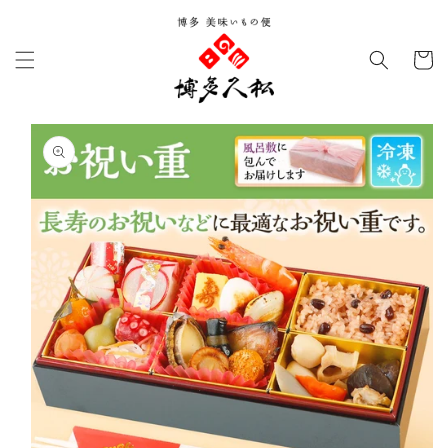
コンテ
ンツに
カ
進む
ー
ト
商品情
報にス
キップ