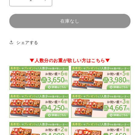
お
お
祝
祝
い
い
在庫なし
重
重
単
単
品
品
シェアする
6
6
個
個
の
の
▼人数分のお重が欲しい方はこちら▼
数
数
量
量
を
を
減
増
ら
や
す
す