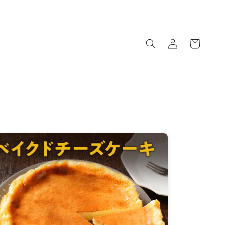
ロ
カ
グ
ー
イ
ト
ン