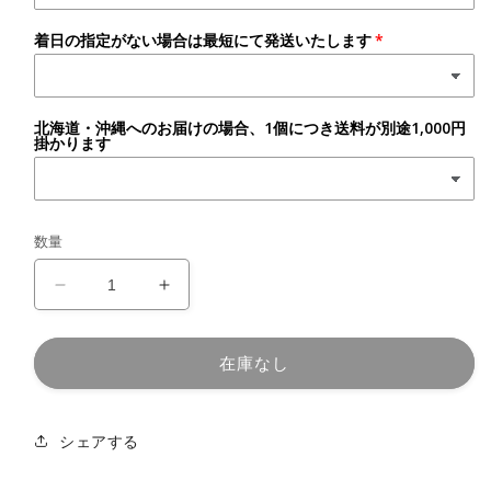
は
は
売
売
り
り
着日の指定がない場合は最短にて発送いたします
切
切
れ
れ
て
て
い
い
る
る
北海道・沖縄へのお届けの場合、1個につき送料が別途1,000円
か
か
掛かります
販
販
売
売
で
で
き
き
ま
ま
せ
せ
ん
ん
数量
お
お
祝
祝
い
い
在庫なし
重
重
（お
（お
食
食
シェアする
い
い
初
初