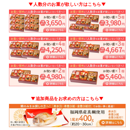
め
め
▼人数分のお重が欲しい方はこちら▼
用）
用）
単
単
品
品
6
6
個
個
の
の
数
数
量
量
を
を
減
増
ら
や
す
す
▼追加商品をお求めの方はこちら▼