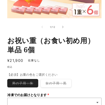
モ
ー
の
1
/
12
ダ
ル
で
お祝い重（お食い初め用）
メ
デ
単品 6個
ィ
ア
(1)
通
¥21,900
在庫なし
を
常
開
税込
く
価
【必須】お重の色をご選択ください
格
バ
バ
男の子用：朱
女の子用：黒
リ
リ
エ
エ
ー
ー
冷凍でのお届けとなります
シ
シ
ョ
ョ
ン
ン