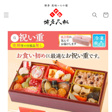
コンテ
ンツに
カ
進む
ー
ト
商品情
報にス
キップ