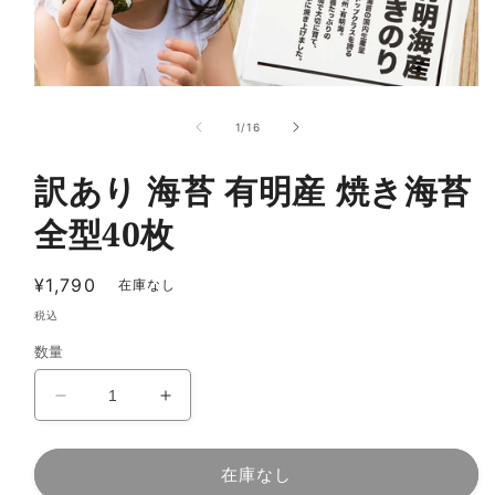
モ
ー
の
1
/
16
ダ
ル
で
訳あり 海苔 有明産 焼き海苔
メ
デ
全型40枚
ィ
ア
(1)
通
¥1,790
在庫なし
を
常
開
税込
く
価
数量
格
訳
訳
あ
あ
り
り
在庫なし
海
海