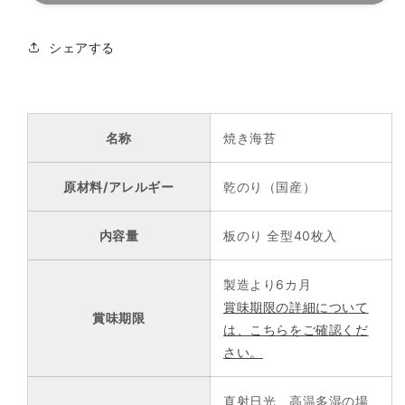
苔
苔
有
有
シェアする
明
明
産
産
焼
焼
き
き
名称
焼き海苔
海
海
苔
苔
全
原材料/アレルギー
全
乾のり（国産）
型
型
40
40
内容量
板のり 全型40枚入
枚
枚
の
の
製造より6カ月
数
数
賞味期限の詳細について
量
量
賞味期限
は、こちらをご確認くだ
を
を
さい。
減
増
ら
や
す
す
直射日光、高温多湿の場