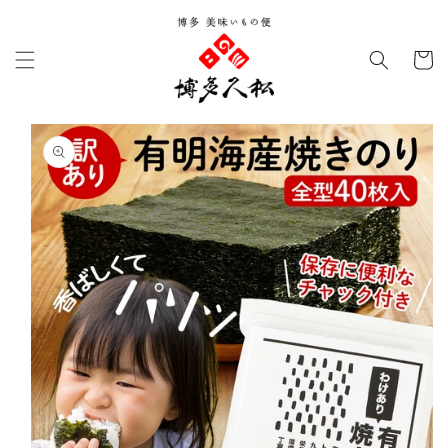
コンテ
ンツに
カ
進む
ー
ト
商品情
報にス
キップ