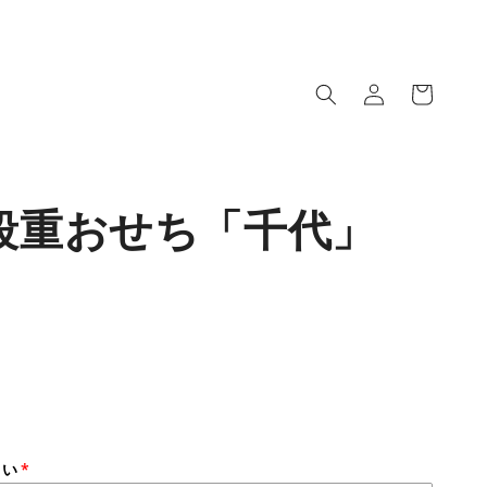
ロ
カ
グ
ー
イ
ト
ン
段重おせち「千代」
さい