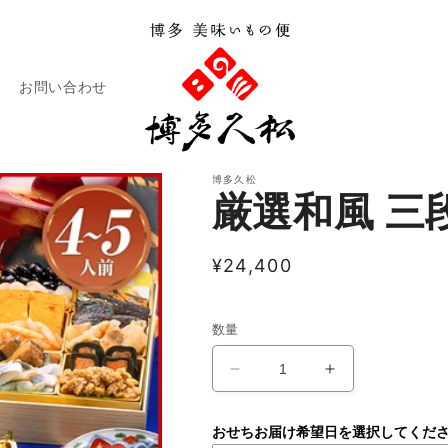
お問い合わせ
博多久松
厳選和風 三
通
¥24,400
常
税込
価
数量
格
厳
厳
選
選
和
和
おせちお届け希望日を選択してくだ