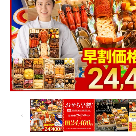
モ
ー
ダ
ル
で
メ
デ
ィ