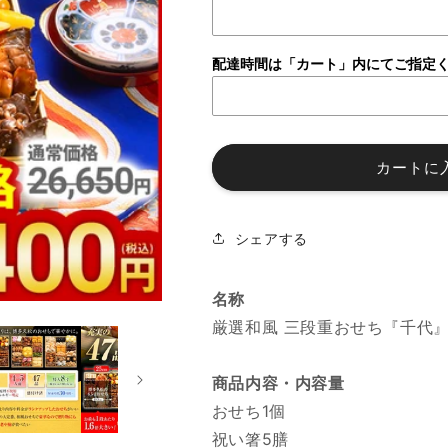
風
風
三
三
段
段
配達時間は「カート」内にてご指定
重
重
お
お
せ
せ
ち
ち
カートに
「千
「千
代」
代」
の
の
シェアする
数
数
量
量
を
を
名称
減
増
厳選和風 三段重おせち『千代
ら
や
す
す
商品内容・内容量
おせち1個
祝い箸5膳