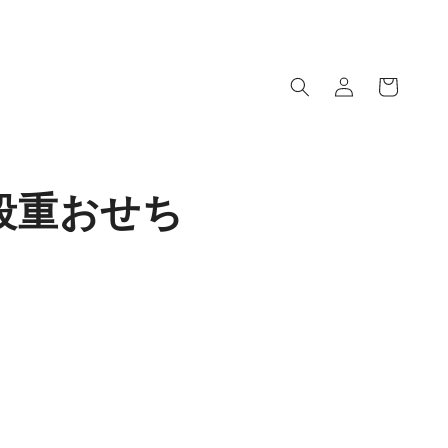
ロ
カ
グ
ー
イ
ト
ン
段重おせち
」