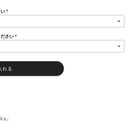
さい
ください
入れる
ka』