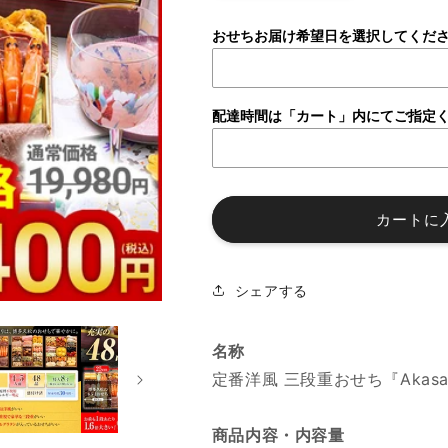
番
番
洋
洋
おせちお届け希望日を選択してくだ
風
風
三
三
段
段
配達時間は「カート」内にてご指定
重
重
お
お
せ
せ
ち
ち
カートに
「Akasaka」
「Akasaka」
の
の
数
数
シェアする
量
量
を
を
減
増
名称
ら
や
定番洋風 三段重おせち『Akasa
す
す
商品内容・内容量