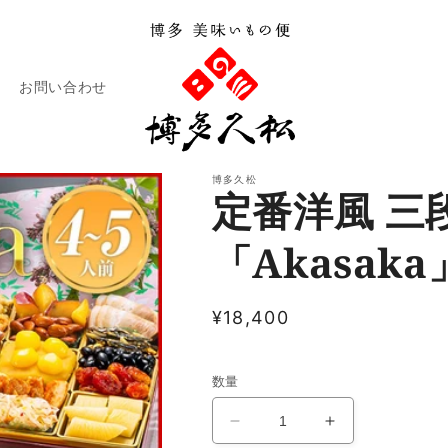
お問い合わせ
博多久松
定番洋風 三
「Akasaka
通
¥18,400
常
税込
価
数量
格
定
定