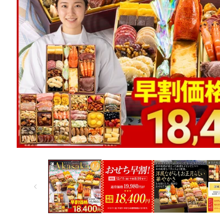
モ
ー
ダ
ル
で
メ
デ
ィ