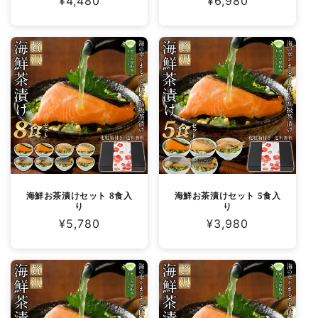
通
¥4,480
通
¥6,980
常
常
価
価
格
格
海鮮お茶漬けセット 8食入
海鮮お茶漬けセット 5食入
り
り
通
¥5,780
通
¥3,980
常
常
価
価
格
格