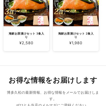
海鮮お茶漬けセット 3食入
海鮮お茶漬けセット 2食入
り
り
通
¥2,580
通
¥1,980
常
常
価
価
格
格
お得な情報をお届けします
博多久松の最新情報、お得な情報をメールでお届けしま
す。
ぜひとも当店のメルマガにご登録ください。