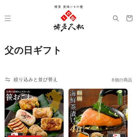
コンテ
ンツに
カ
進む
ー
ト
コ
父の日ギフト
レ
ク
絞り込みと並び替え
8個の商品
シ
ョ
ン
: