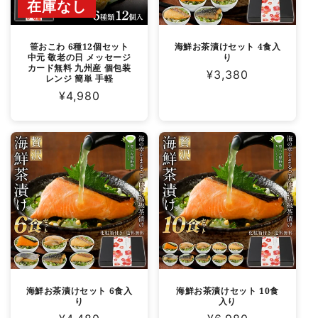
在庫なし
笹おこわ 6種12個セット
海鮮お茶漬けセット 4食入
中元 敬老の日 メッセージ
り
カード無料 九州産 個包装
通
¥3,380
レンジ 簡単 手軽
常
通
¥4,980
価
常
格
価
格
海鮮お茶漬けセット 6食入
海鮮お茶漬けセット 10食
り
入り